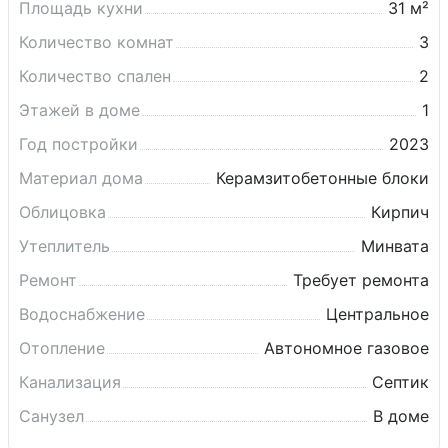
тишину и близость к природе.
Площадь кухни
31 м²
Количество комнат
3
Количество спален
2
Этажей в доме
1
Год постройки
2023
Материал дома
Керамзитобетонные блоки
Облицовка
Кирпич
Утеплитель
Минвата
Ремонт
Требует ремонта
Водоснабжение
Центральное
Отопление
Автономное газовое
Канализация
Септик
Санузел
В доме