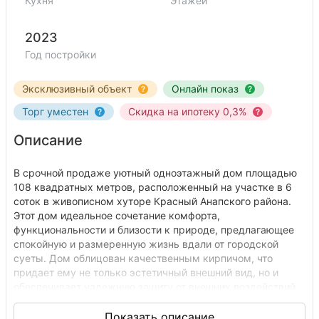
Кухня
Этажей
2023
Год постройки
Эксклюзивный объект
Онлайн показ
Торг уместен
Скидка на ипотеку 0,3%
Описание
В срочной продаже уютный одноэтажный дом площадью
108 квадратных метров, расположенный на участке в 6
соток в живописном хуторе Красный Анапского района.
Этот дом идеальное сочетание комфорта,
функциональности и близости к природе, предлагающее
спокойную и размеренную жизнь вдали от городской
суеты. Дом облицован качественным кирпичом, что
придает ему не только эстетичный внешний вид, но и
обеспечивает надежную защиту от внешних воздействий.
Центральные коммуникации, включая газ, гарантируют
комфортное проживание в любое время года. Отопление и