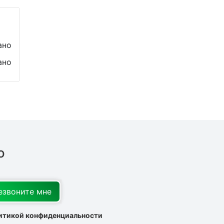
ано
ано
о
итикой конфиденциальности