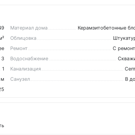
49
Материал дома
Керамзитобетонные бл
м²
Облицовка
Штукату
ее
Ремонт
С ремон
3
Водоснабжение
Скваж
1
Канализация
Сеп
 м
Санузел
В д
25
ть