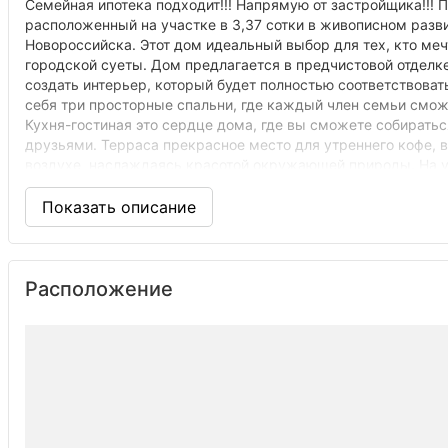
Семейная ипотека подходит!!! Напрямую от застройщика!!!
расположенный на участке в 3,37 сотки в живописном разв
Новороссийска. Этот дом идеальный выбор для тех, кто меч
городской суеты. Дом предлагается в предчистовой отделке
создать интерьер, который будет полностью соответствова
себя три просторные спальни, где каждый член семьи смо
Кухня-гостиная это сердце дома, где вы сможете собирать
друзьями. Терраса прекрасное место для утреннего кофе, 
воздухе, наслаждаясь красотой окружающей природы. На уч
организовать зону барбекю или установить детскую площадк
септик, отопление - теплый пол, в комнатах выводы под ра
тихое и уютное место с чистым воздухом и прекрасной при
отказываясь от преимуществ близости к городу. В хуторе на
магазины, рядом винодельня и ресторан Усадьба Семигорье.
комфорт и тишину, а также для тех, кто мечтает о собствен
Расположение
расчет. Не упустите шанс приобрести качественный дом по
телефону.