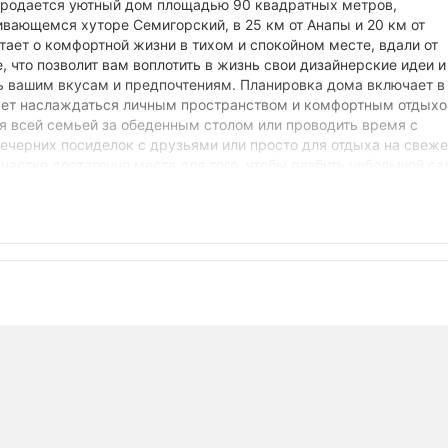
 Продается уютный дом площадью 90 квадратных метров,
ивающемся хуторе Семигорский, в 25 км от Анапы и 20 км от
тает о комфортной жизни в тихом и спокойном месте, вдали от
, что позволит вам воплотить в жизнь свои дизайнерские идеи и
ть вашим вкусам и предпочтениям. Планировка дома включает в
жет наслаждаться личным пространством и комфортным отдыхо
ся всей семьей за обеденным столом или проводить время с
вечерних посиделок с друзьями или просто для отдыха на свеж
астке достаточно места для того, чтобы разбить небольшой са
у, есть парковочное место. Коммуникации: свет 15кВт, скважи
диаторы. Газ проходит рядом с участком! Хутор Семигорский это
родой. Здесь вы сможете наслаждаться спокойной жизнью, не
ходится школа, детский сад, Дом культуры, амбулатория, почта
 Дом идеально подходит для семьи с детьми, для тех, кто цен
ном доме вдали от городской суеты. Цена указана за наличный
 сниженной цене! За более подробной информацией обращайтес