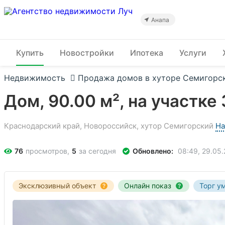
Перейти
к
основному
Анапа
содержанию
Купить
Новостройки
Ипотека
Услуги
Недвижимость
Продажа домов в хуторе Семигорс
Дом, 90.00 м², на участке 
Краснодарский край, Новороссийск, хутор Семигорский
На
76
просмотров,
5
за сегодня
Обновлено:
08:49, 29.05
Эксклюзивный объект
Онлайн показ
Торг у