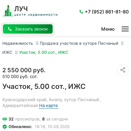
Перейти
к
основному
+7 (952) 861-81-80
содержанию
Меню
Заказать звонок
Недвижимость
Продажа участков в хуторе Песчаный
ИЖС
Участок, 5.00 сот., ИЖС
2 550 000 руб.
510 000 руб. сот.
Участок, 5.00 сот., ИЖС
Краснодарский край, Анапа, хутор Песчаный ,
Адмиралтейская
На карте
32
просмотров,
8
за сегодня
Обновлено:
16:16, 10.09.2025