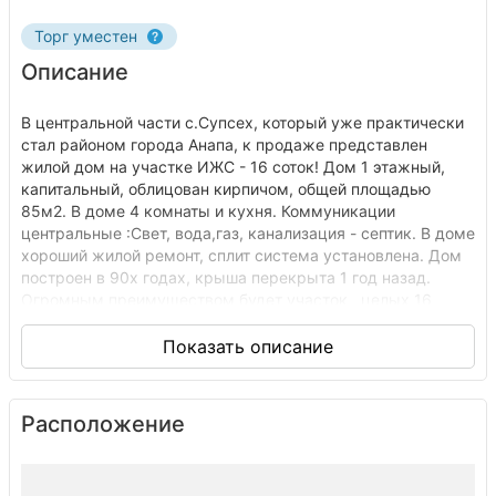
Торг уместен
Описание
В центральной части с.Супсех, который уже практически
стал районом города Анапа, к продаже представлен
жилой дом на участке ИЖС - 16 соток! Дом 1 этажный,
капитальный, облицован кирпичом, общей площадью
85м2. В доме 4 комнаты и кухня. Коммуникации
центральные :Свет, вода,газ, канализация - септик. В доме
хороший жилой ремонт, сплит система установлена. Дом
построен в 90х годах, крыша перекрыта 1 год назад.
Огромным преимуществом будет участок , целых 16
соток, на котором так же расположен дом - времянка(2
комнаты и кухня), который можно использовать как
гостевой. Также на участке имеется погреб (сухой),
небольшая баня, хоз.постройки, хороший фруктово -
плодовый сад. Площадь участка позволяет, при желании,
Расположение
построить на нем еще один дом! Если у вас есть вопросы
- звоните!